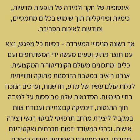
נסופית של חקר ולמידה של תופעות מדעיות,
מיות ופיזיקליות תוך שימוש בכלים מתמטיים,
ומודעות לאיכות הסביבה.
בשונה מניסויי המעבדה – בסיום כל מפגש, נצא
תוצר מתוק וטעים מעשה ידי המשתתפים ועם
ים ומתכונים מעולם הקונדיטוריה המקצועית.
חנו רואים במטבח הזדמנות מתוקה וחווייתית
ת עולם עשיר של מדע, חדשנות, וערכים הנוכח
י היומיום. הסדנאות שלנו מבוססות על למידה
וך התנסות, דינמיקה קבוצתיות ועבודת צוות
ביל ליצירת מרחב תרפויטי לביטוי רגשי ויצירה
שית, וככלי המעודד יזמות חברתית ואקטיביזם
יבתי, כשבמפגשים האחרונים נעסוק בהפקת